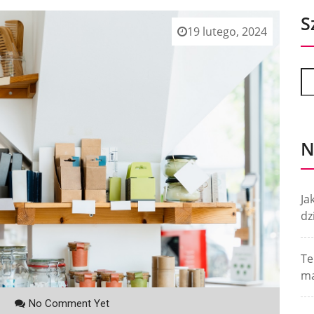
S
19 lutego, 2024
N
Ja
dz
Te
ma
No Comment Yet