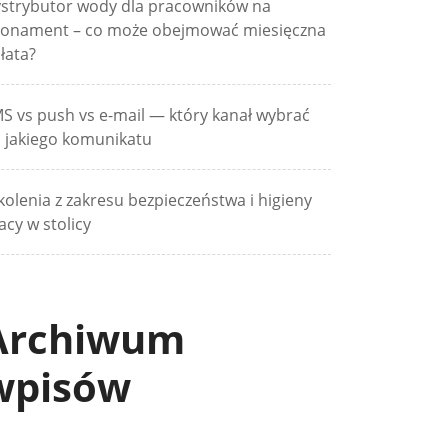
strybutor wody dla pracowników na
onament – co może obejmować miesięczna
łata?
S vs push vs e-mail — który kanał wybrać
 jakiego komunikatu
kolenia z zakresu bezpieczeństwa i higieny
acy w stolicy
Archiwum
wpisów