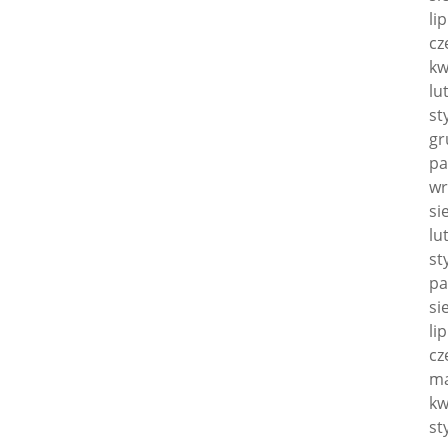
li
cz
kw
lu
st
gr
pa
wr
si
lu
st
pa
si
li
cz
ma
kw
st