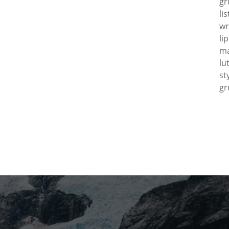
gr
li
wr
li
ma
lu
st
gr