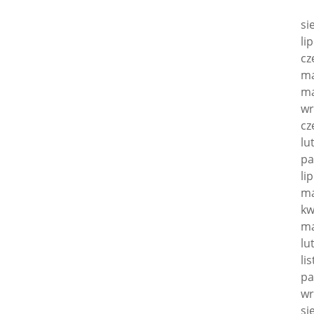
si
li
cz
ma
ma
wr
cz
lu
pa
li
ma
kw
ma
lu
li
pa
wr
si