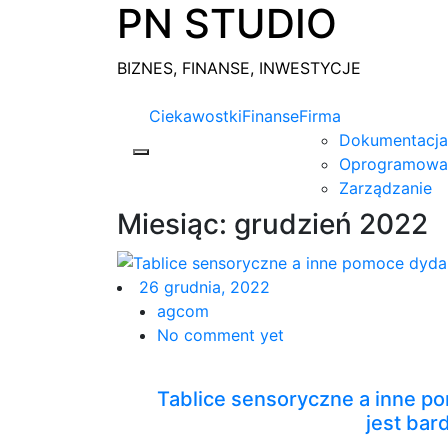
PN STUDIO
Skip
to
content
BIZNES, FINANSE, INWESTYCJE
Ciekawostki
Finanse
Firma
Dokumentacja
Oprogramowa
Zarządzanie
Miesiąc:
grudzień 2022
26 grudnia, 2022
agcom
No comment yet
Tablice sensoryczne a inne p
jest bar