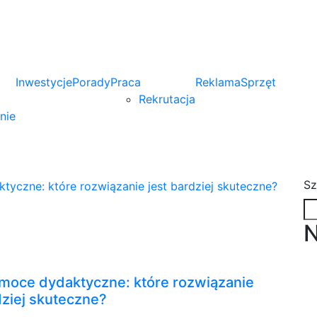
Inwestycje
Porady
Praca
Reklama
Sprzęt
Rekrutacja
nie
Sz
N
omoce dydaktyczne: które rozwiązanie
dziej skuteczne?