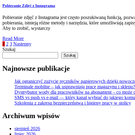
Pobieranie Zdjęć z Instagrama
Pobieranie zdjęć z Instagrama jest często poszukiwaną funkcją, pozw
pobierania, istnieją różne metody i narzędzia, które umożliwiają zap
Aby to zrobić, wystarczy
Read More
Stronicowanie
1
2
3
Następny
Szukaj
wpisów
Szukaj
Najnowsze publikacje
Jak ograniczyć zużycie ręczników papierowych dzięki nowocze
Terminale mobilne – jak usprawniają pracę magazynu i sklepu?
Dystrybutor wody dla pracowników na abonament – co może 
SMS vs push vs e-mail — który kanał wybrać do jakiego komu
Szkolenia z zakresu bezpieczeństwa i higieny pracy w stolicy
Archiwum wpisów
sierpień 2026
lipiec 2026