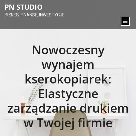
content
PN STUDIO
BIZNES, FINANSE, INWESTYCJE
Nowoczesny
wynajem
kserokopiarek:
Elastyczne
zarządzanie drukiem
w Twojej firmie