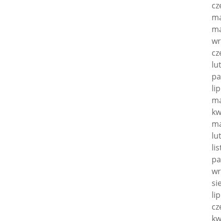
cz
ma
ma
wr
cz
lu
pa
li
ma
kw
ma
lu
li
pa
wr
si
li
cz
kw