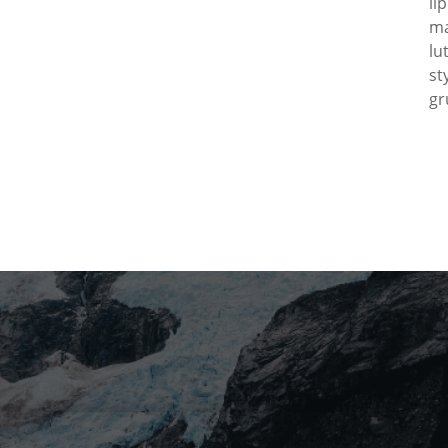
li
ma
lu
st
gr