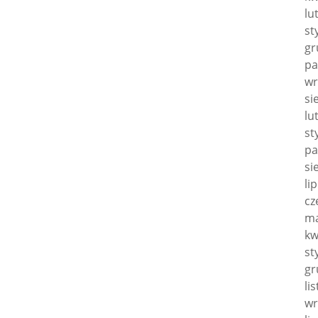
lu
st
gr
pa
wr
si
lu
st
pa
si
li
cz
ma
kw
st
gr
li
wr