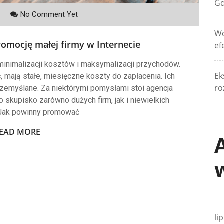
Gd
No Comment Yet
Wo
omocję małej firmy w Internecie
ef
inimalizacji kosztów i maksymalizacji przychodów.
Ek
ć, mają stałe, miesięczne koszty do zapłacenia. Ich
ro
rzemyślane. Za niektórymi pomysłami stoi agencja
o skupisko zarówno dużych firm, jak i niewielkich
Jak powinny promować
EAD MORE
li