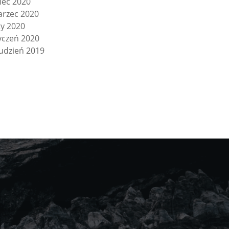
piec 2020
rzec 2020
ty 2020
yczeń 2020
udzień 2019