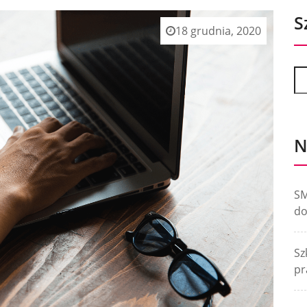
S
18 grudnia, 2020
N
SM
do
Sz
pr