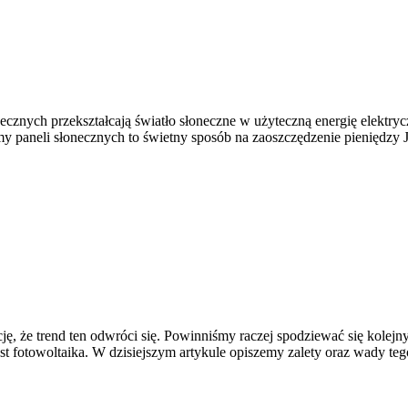
cznych przekształcają światło słoneczne w użyteczną energię elektryc
y paneli słonecznych to świetny sposób na zaoszczędzenie pieniędzy 
uację, że trend ten odwróci się. Powinniśmy raczej spodziewać się kol
jest fotowoltaika. W dzisiejszym artykule opiszemy zalety oraz wady