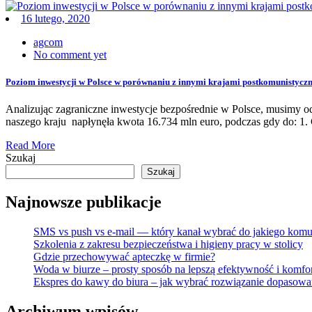
16 lutego, 2020
agcom
No comment yet
Poziom inwestycji w Polsce w porównaniu z innymi krajami postkomunistycz
Analizując zagraniczne inwestycje bezpośrednie w Polsce, musimy 
naszego kraju napłynęła kwota 16.734 mln euro, podczas gdy do: 1. C
Read More
Szukaj
Szukaj
Najnowsze publikacje
SMS vs push vs e-mail — który kanał wybrać do jakiego komu
Szkolenia z zakresu bezpieczeństwa i higieny pracy w stolicy
Gdzie przechowywać apteczkę w firmie?
Woda w biurze – prosty sposób na lepszą efektywność i komfor
Ekspres do kawy do biura – jak wybrać rozwiązanie dopasowa
Archiwum wpisów