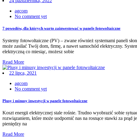
24 października, 2022
agcom
No comment yet
7 powodów, dla których warto zainwestować w panele fotowoltaiczne
Systemy fotowoltaiczne (PV) – zwane również systemami paneli słone
może zasilać Twój dom, firmę, a nawet samochód elektryczny. System
elektryczną co miesiąc, możesz sobie
Read More
22 lipca, 2021
agcom
No comment yet
Plusy i minusy inwestycji w panele fotowoltaiczne
Koszt energii elektrycznej stale rośnie. Trudno wyobrazić sobie syt
rozwiązaniem, które może uodpornić nas na rosnące stawki za prąd 
pieniędzy na
Read More