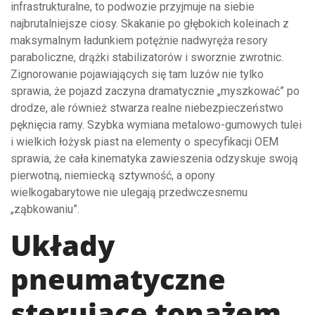
infrastrukturalne, to podwozie przyjmuje na siebie
najbrutalniejsze ciosy. Skakanie po głębokich koleinach z
maksymalnym ładunkiem potężnie nadwyręża resory
paraboliczne, drążki stabilizatorów i sworznie zwrotnic.
Zignorowanie pojawiających się tam luzów nie tylko
sprawia, że pojazd zaczyna dramatycznie „myszkować” po
drodze, ale również stwarza realne niebezpieczeństwo
pęknięcia ramy. Szybka wymiana metalowo-gumowych tulei
i wielkich łożysk piast na elementy o specyfikacji OEM
sprawia, że cała kinematyka zawieszenia odzyskuje swoją
pierwotną, niemiecką sztywność, a opony
wielkogabarytowe nie ulegają przedwczesnemu
„ząbkowaniu”.
Układy
pneumatyczne
sterujące tonażem