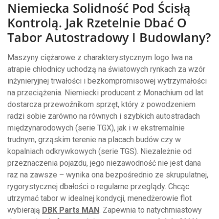
Niemiecka Solidność Pod Ścisłą
Kontrolą. Jak Rzetelnie Dbać O
Tabor Autostradowy I Budowlany?
Maszyny ciężarowe z charakterystycznym logo lwa na
atrapie chłodnicy uchodzą na światowych rynkach za wzór
inżynieryjnej trwałości i bezkompromisowej wytrzymałości
na przeciążenia. Niemiecki producent z Monachium od lat
dostarcza przewoźnikom sprzęt, który z powodzeniem
radzi sobie zarówno na równych i szybkich autostradach
międzynarodowych (serie TGX), jak i w ekstremalnie
trudnym, grząskim terenie na placach budów czy w
kopalniach odkrywkowych (serie TGS). Niezależnie od
przeznaczenia pojazdu, jego niezawodność nie jest dana
raz na zawsze – wynika ona bezpośrednio ze skrupulatnej,
rygorystycznej dbałości o regularne przeglądy. Chcąc
utrzymać tabor w idealnej kondycji, menedżerowie flot
wybierają
DBK Parts MAN
. Zapewnia to natychmiastowy