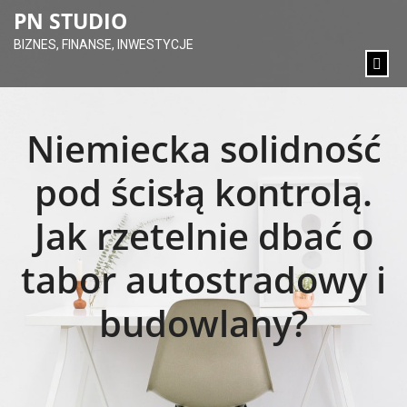
content
PN STUDIO
BIZNES, FINANSE, INWESTYCJE
Niemiecka solidność
pod ścisłą kontrolą.
Jak rzetelnie dbać o
tabor autostradowy i
budowlany?